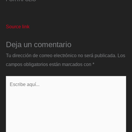
Source link
Deja un comentario
Tu dirección de correo electrónico no será publicada.
Los
campos obligatorios están marcados con
*
Escribe
aquí...