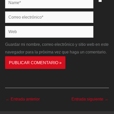
Name*
Correo
electrónico*
Web
Guardar mi nombre, correo electrónico y sitio web en este
navegador para la próxima vez que haga un comentario.
←
Entrada anterior
Entrada siguiente
→