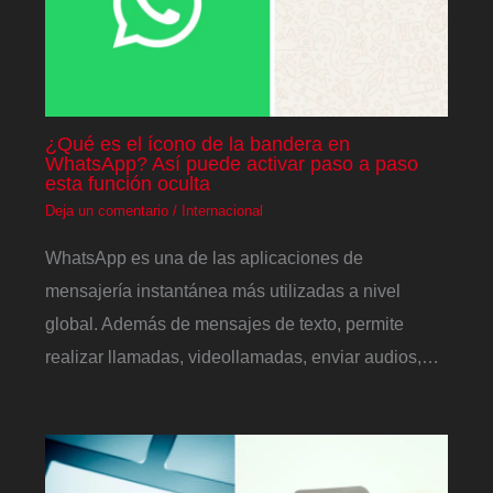
¿Qué es el ícono de la bandera en
WhatsApp? Así puede activar paso a paso
esta función oculta
Deja un comentario
/
Internacional
WhatsApp es una de las aplicaciones de
mensajería instantánea más utilizadas a nivel
global. Además de mensajes de texto, permite
realizar llamadas, videollamadas, enviar audios,…