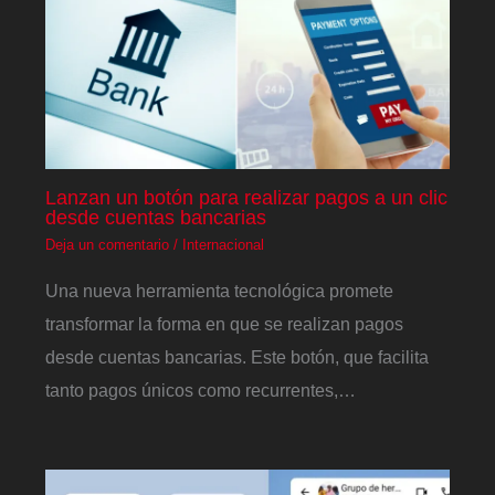
Lanzan un botón para realizar pagos a un clic
desde cuentas bancarias
Deja un comentario
/
Internacional
Una nueva herramienta tecnológica promete
transformar la forma en que se realizan pagos
desde cuentas bancarias. Este botón, que facilita
tanto pagos únicos como recurrentes,…