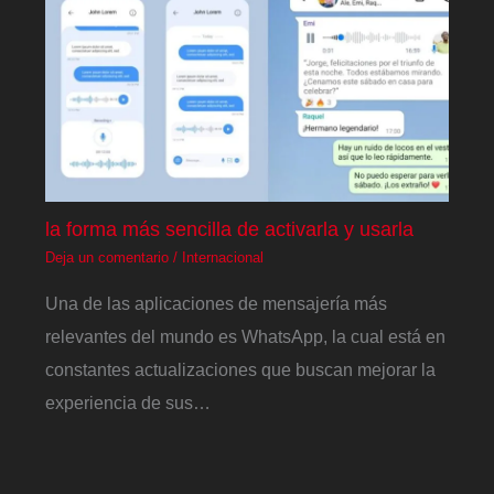
la forma más sencilla de activarla y usarla
Deja un comentario
/
Internacional
Una de las aplicaciones de mensajería más
relevantes del mundo es WhatsApp, la cual está en
constantes actualizaciones que buscan mejorar la
experiencia de sus…