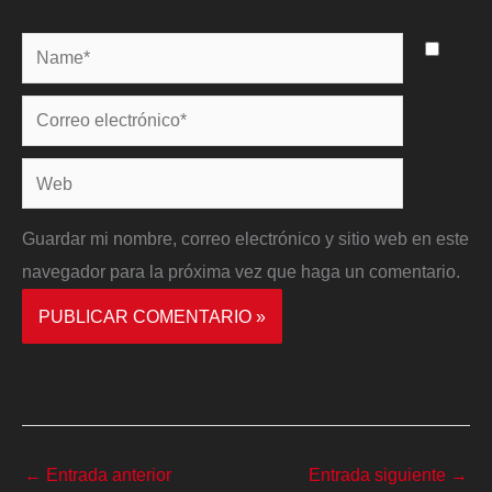
Name*
Correo
electrónico*
Web
Guardar mi nombre, correo electrónico y sitio web en este
navegador para la próxima vez que haga un comentario.
←
Entrada anterior
Entrada siguiente
→