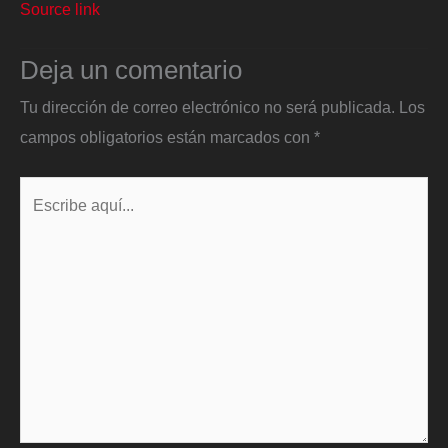
Source link
Deja un comentario
Tu dirección de correo electrónico no será publicada.
Los
campos obligatorios están marcados con
*
Escribe
aquí...