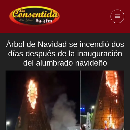
Ir
al
MAI
contenido
ME
Árbol de Navidad se incendió dos
días después de la inauguración
del alumbrado navideño