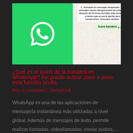
¿Qué es el ícono de la bandera en
WhatsApp? Así puede activar paso a paso
esta función oculta
Deja un comentario
/
Internacional
WhatsApp es una de las aplicaciones de
mensajería instantánea más utilizadas a nivel
global. Además de mensajes de texto, permite
realizar llamadas, videollamadas, enviar audios,…