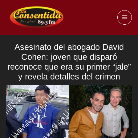
Ir
al
MAI
contenido
ME
Asesinato del abogado David
Cohen: joven que disparó
reconoce que era su primer “jale”
y revela detalles del crimen