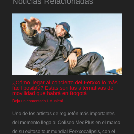
Noticias Relacionadas
¿Cómo llegar al concierto del Ferxxo lo más
fácil posible? Estas son las alternativas de
movilidad que habrá en Bogotá
Deja un comentario
/
Musical
Uno de los artistas de reguetón más importantes
del momento llega al Coliseo MedPlus en el marco
de su exitoso tour mundial Ferxxocalipsis, con el