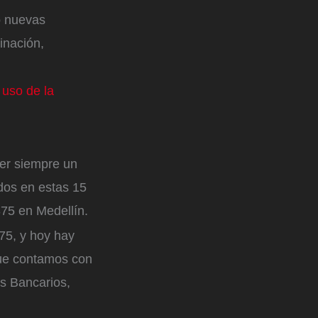
o nuevas
inación,
 uso de la
ner siempre un
dos en estas 15
875 en Medellín.
75, y hoy hay
que contamos con
es Bancarios,