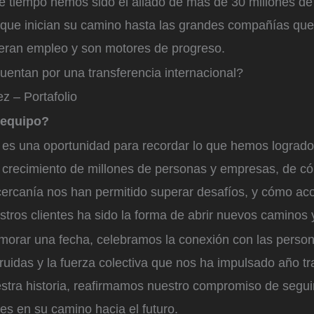
te tiempo hemos sido el aliado de más de 30 millones de
ue inician su camino hasta las grandes compañías que
ran empleo y son motores de progreso.
uentan por una transferencia internacional?
 – Portafolio
 equipo?
o es una oportunidad para recordar lo que hemos lograd
l crecimiento de millones de personas y empresas, de c
 cercanía nos han permitido superar desafíos, y cómo a
stros clientes ha sido la forma de abrir nuevos caminos 
rar una fecha, celebramos la conexión con las person
ruidas y la fuerza colectiva que nos ha impulsado año t
uestra historia, reafirmamos nuestro compromiso de seg
tes en su camino hacia el futuro.