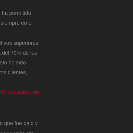
s ha permitido
siempre en el
ctivos superiores
a del 70% de las
sto ha sido
os clientes,
rés del Banco de
o que fue bajo y
e contexto, en