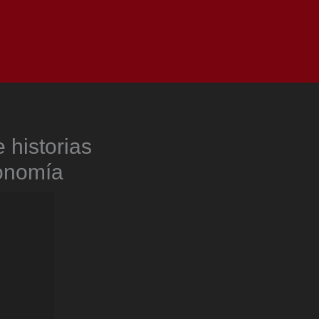
as
Top
Redes
Pauta
Privacy Policy
 historias
conomía