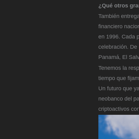
¿Qué otros gra
También entregam
financiero nacio
en 1996. Cada 
celebración. De 
Panamá, El Sal
Tenemos la respo
tiempo que fijam
Un futuro que y
neobanco del pa
criptoactivos co