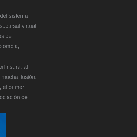
 del sistema
sucursal virtual
os de
olombia,
rfinsura, al
 mucha ilusión.
 el primer
ociación de