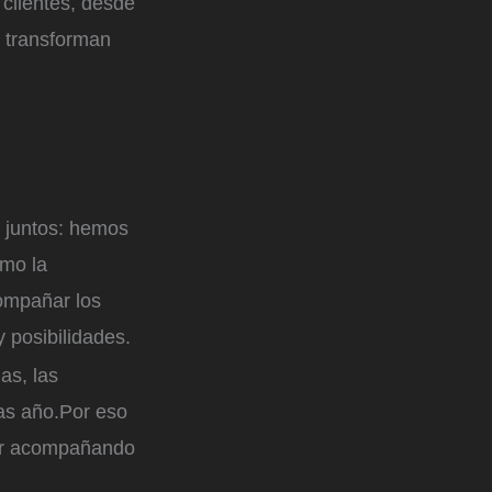
 clientes, desde
 transforman
o juntos: hemos
ómo la
compañar los
y posibilidades.
as, las
ras año.Por eso
uir acompañando