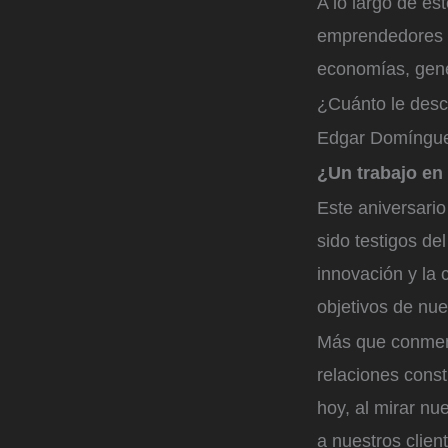
A lo largo de es
emprendedores q
economías, gene
¿Cuánto le desc
Edgar Domínguez
¿Un trabajo en
Este aniversari
sido testigos de
innovación y la
objetivos de nue
Más que conmemo
relaciones const
hoy, al mirar n
a nuestros clien