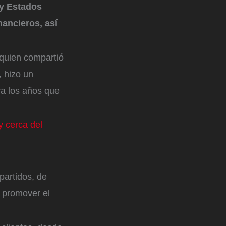
 y Estados
nancieros, así
 quien compartió
, hizo un
ra los años que
 cerca del
artidos, de
e promover el