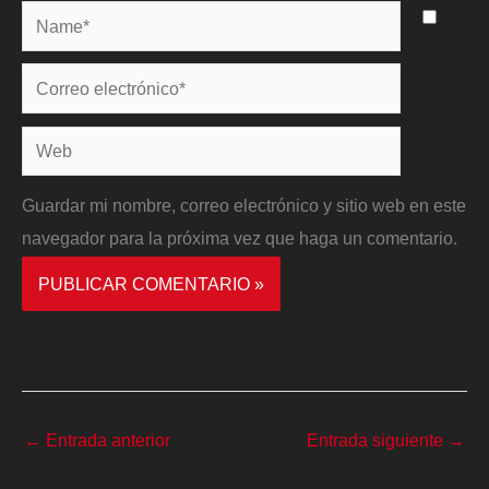
Name*
Correo
electrónico*
Web
Guardar mi nombre, correo electrónico y sitio web en este
navegador para la próxima vez que haga un comentario.
←
Entrada anterior
Entrada siguiente
→