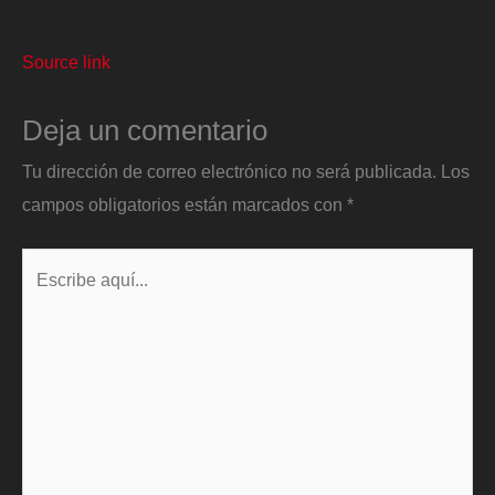
Source link
Deja un comentario
Tu dirección de correo electrónico no será publicada.
Los
campos obligatorios están marcados con
*
Escribe
aquí...