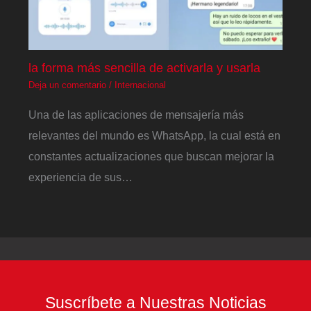
la forma más sencilla de activarla y usarla
Deja un comentario
/
Internacional
Una de las aplicaciones de mensajería más
relevantes del mundo es WhatsApp, la cual está en
constantes actualizaciones que buscan mejorar la
experiencia de sus…
Suscríbete a Nuestras Noticias