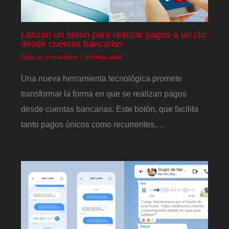
Lanzan un botón para realizar pagos a un clic
desde cuentas bancarias
Deja un comentario
/
Internacional
Una nueva herramienta tecnológica promete
transformar la forma en que se realizan pagos
desde cuentas bancarias. Este botón, que facilita
tanto pagos únicos como recurrentes,…