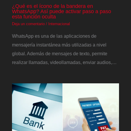
¿Qué es el ícono de la bandera en
WhatsApp? Así puede activar paso a paso
esta función oculta
Deja un comentario
/
Internacional
WhatsApp es una de las aplicaciones de
mensajería instantánea más utilizadas a nivel
global. Además de mensajes de texto, permite
realizar llamadas, videollamadas, enviar audios,…