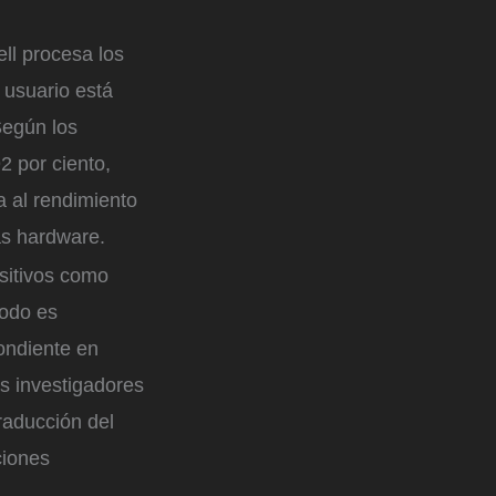
ll procesa los
l usuario está
Según los
92 por ciento,
a al rendimiento
ás hardware.
ositivos como
todo es
pondiente en
s investigadores
traducción del
ciones