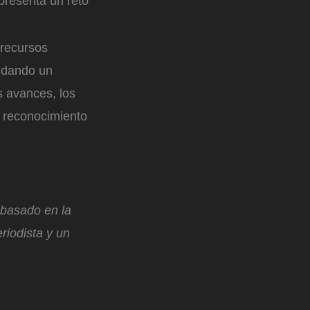
presenta un reto
 recursos
indando un
s avances, los
n reconocimiento
, basado en la
riodista y un