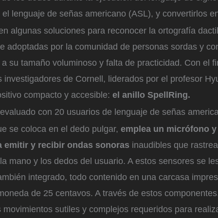
el lenguaje de señas americano (ASL), y convertirlos en
n algunas soluciones para reconocer la ortografía dacti
e adoptadas por la comunidad de personas sordas y con 
 a su tamaño voluminoso y falta de practicidad. Con el f
s investigadores de Cornell, liderados por el profesor Hy
sitivo compacto y accesible:
el anillo SpellRing.
 evaluado con 20 usuarios de lenguaje de señas americ
que se coloca en el dedo pulgar,
emplea un micrófono y 
 emitir y recibir ondas sonoras
inaudibles que rastrea
la mano y los dedos del usuario. A estos sensores se l
también integrado, todo contenido en una carcasa impre
oneda de 25 centavos. A través de estos componentes,
 movimientos sutiles y complejos requeridos para realiza