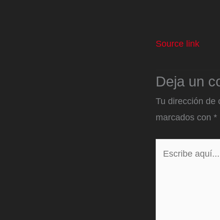
Source link
Deja un c
Tu dirección de 
marcados con
*
Escribe
aquí...