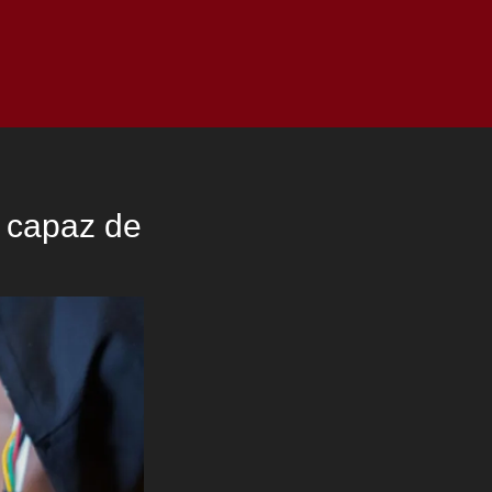
as
Top
Redes
Pauta
Privacy Policy
A capaz de