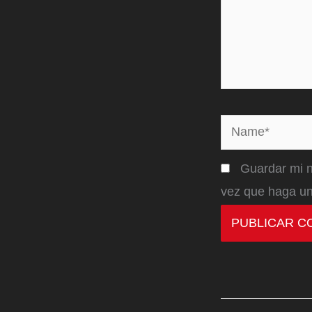
Name*
Guardar mi n
vez que haga un