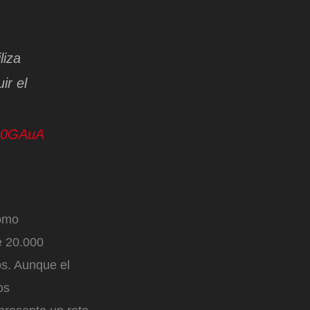
liza
ir el
J10GAuA
como
e 20.000
os. Aunque el
os