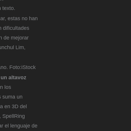
 texto.
lar, estas no han
dificultades
in de mejorar
unchul Lim,
ano.
Foto:
iStock
un altavoz
n los
es suma un
sa en 3D del
 SpellRing
r el lenguaje de