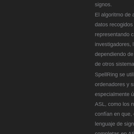
signos.
El algoritmo de 
datos recogidos 
representando c
investigadores, l
dependiendo de l
de otros sistem
SpellRing se uti
ordenadores y s
especialmente út
ASL, como los n
confían en que, 
lenguaje de sign
completas en A