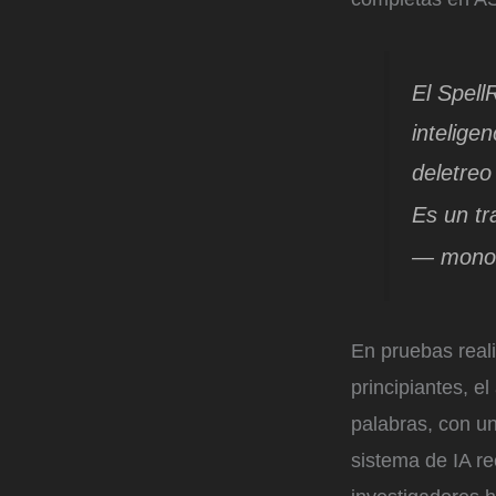
El Spell
inteligen
deletreo
Es un tr
— monos
En pruebas real
principiantes, e
palabras, con u
sistema de IA r