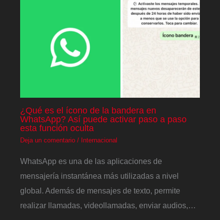
¿Qué es el ícono de la bandera en
WhatsApp? Así puede activar paso a paso
esta función oculta
Deja un comentario
/
Internacional
WhatsApp es una de las aplicaciones de
mensajería instantánea más utilizadas a nivel
global. Además de mensajes de texto, permite
realizar llamadas, videollamadas, enviar audios,…