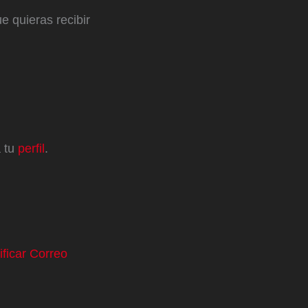
e quieras recibir
a tu
perfil
.
ificar Correo