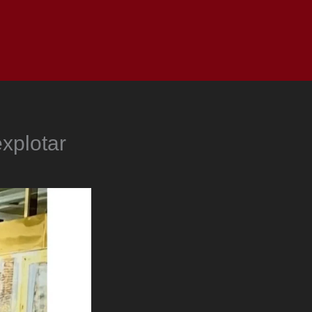
as
Top
Redes
Pauta
Privacy Policy
xplotar