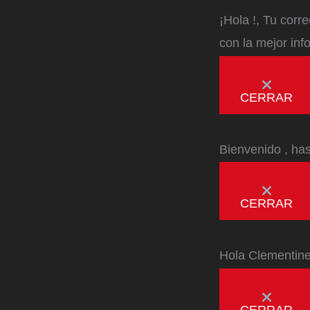
¡Hola
!, Tu corr
con la mejor inf
CERRAR
Bienvenido
, ha
CERRAR
Hola
Clementin
CERRAR