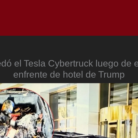
Inicio
Notici
edó el Tesla Cybertruck luego de e
enfrente de hotel de Trump