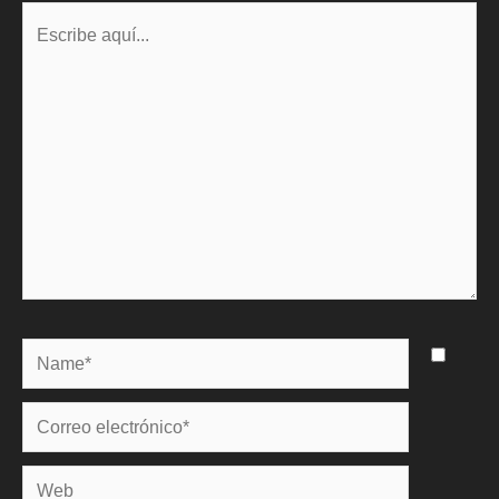
Escribe
aquí...
Name*
Correo
electrónico*
Web