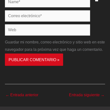
Correo
electrónico*
Web
Guardar mi nombre, correo electrónico y sitio web en este
navegador para la próxima vez que haga un comentario.
←
Entrada anterior
Entrada siguiente
→