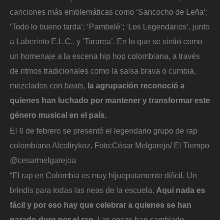
canciones más emblemáticas como ‘Sancocho de Leña’;
‘Todo lo bueno tarda’; ‘Pambelé’; ‘Los Legendarios’, junto
a Laberinto E.L.C., y ‘Tararea’. En lo que se sintió como
un homenaje a la escena hip hop colombiana, a través
de ritmos tradicionales como la salsa brava o cumbia,
mezclados con
beats
,
la agrupación reconoció a
quienes han luchado por mantener y transformar este
género musical en el país.
El 6 de febrero se presentó el legendario grupo de rap
colombiano Alcolirykoz.
Foto:
César Melgarejo/ El Tiempo
@cesarmelgarejoa
“El rap en Colombia es muy hijueputamente difícil. Un
brindis para todas las neas de la escuela.
Aquí nada es
fácil y por eso hay que celebrar a quienes se han
parado duro por el rap
. Las cosas han cambiado…