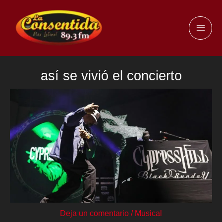
Ir
al
MAI
contenido
ME
así se vivió el concierto
Deja un comentario
/
Musical