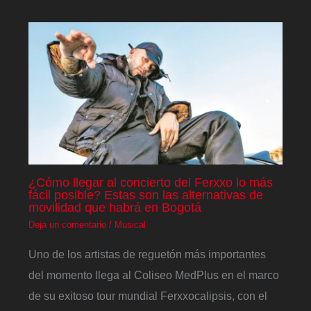
¿Cómo llegar al concierto del Ferxxo lo más
fácil posible? Estas son las alternativas de
movilidad que habrá en Bogotá
Deja un comentario
/
Musical
Uno de los artistas de reguetón más importantes
del momento llega al Coliseo MedPlus en el marco
de su exitoso tour mundial Ferxxocalipsis, con el