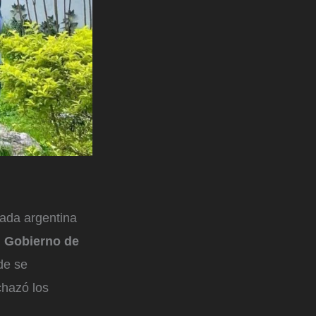
ada argentina
l
Gobierno de
de se
chazó los