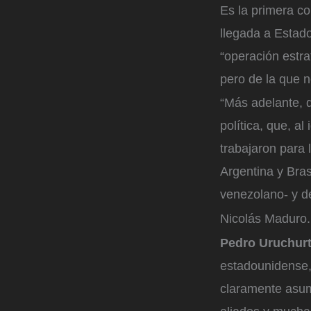
Es la primera c
llegada a Estad
“operación estr
pero de la que n
“Más adelante, d
política, que, a
trabajaron para 
Argentina y Bras
venezolano- y 
Nicolás Maduro.
Pedro Uruchur
estadounidense
claramente asum