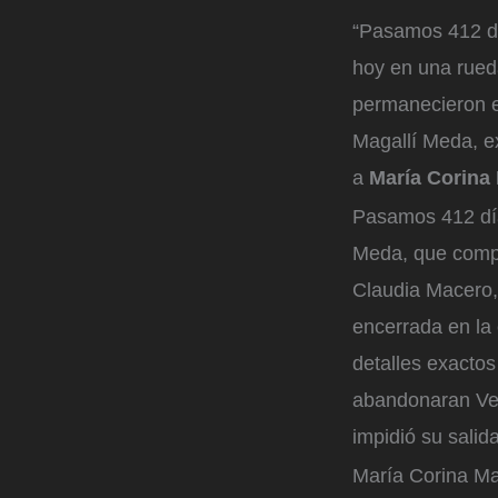
“Pasamos 412 dí
hoy en una rued
permanecieron e
Magallí Meda, e
a
María Corina
Pasamos 412 día
Meda, que compar
Claudia Macero,
encerrada en la
detalles exacto
abandonaran Ven
impidió su salida
María Corina M