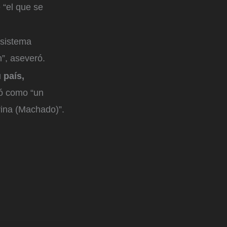
 “el que se
 sistema
n”, aseveró.
 país,
có como “un
rina (Machado)”.