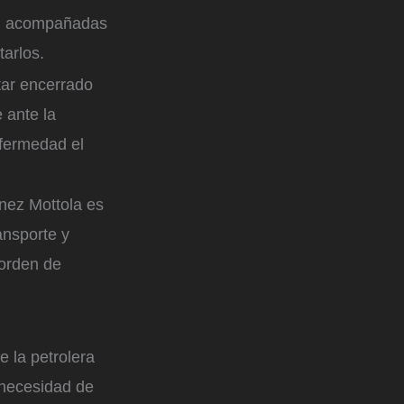
on acompañadas
tarlos.
tar encerrado
 ante la
nfermedad el
nez Mottola es
ansporte y
orden de
e la petrolera
 necesidad de