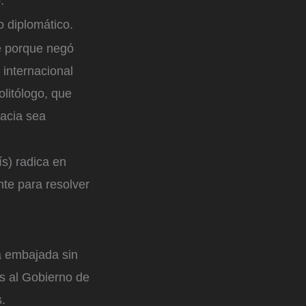
.
o diplomático.
te porque negó
 internacional
olitólogo, que
acia sea
ís) radica en
te para resolver
la embajada sin
es al Gobierno de
s.