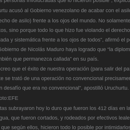
 personas involucradas que lo hicieron posible”, explicó
rtu acusó al Gobierno venezolano de acabar con el asil
echo de asilo) frente a los ojos del mundo. No solamen
os, sino porque todo lo que hizo fue violando el derecho
ada y sistemática frente a los ojos de todos”, afirmó el p
Gobierno de Nicolás Maduro haya logrado que “la diplom
ambién que permanezca callada” en su país.
creo que el éxito de nuestra operación (para salir del pa
e se trató de una operación no convencional precisamen
 desafío que era no convencional”, apostilló Uruchurtu.
oto:
EFE
stas subrayaron hoy lo duro que fueron los 412 días en 
gua, que fueron cortados, y rodeados por efectivos leal
que según ellos, hicieron todo lo posible por intimidarlo