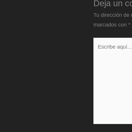
Deja un c
Tu dirección de 
marcados con
*
Escribe
aquí...