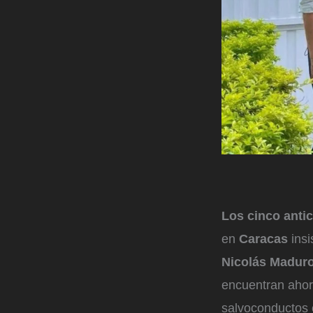
Los cinco anti
en
Caracas
ins
Nicolás Madur
encuentran ahor
salvoconductos 