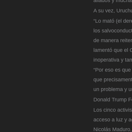
aliados y muchas
A su vez, Uruchu
“Lo mató (el der
los salvoconduct
de manera reiter
lamentó que el 
inoperativa y t
“Por eso es que 
que precisament
un problema y un
Donald Trump
F
Los cinco activi
acceso a luz y a
Nicolás Maduro, 