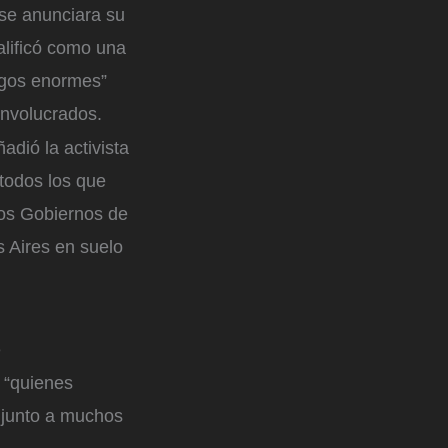
 se anunciara su
alificó como una
sgos enormes”
involucrados.
adió la activista
 todos los que
los Gobiernos de
s Aires en suelo
e
 “quienes
 junto a muchos