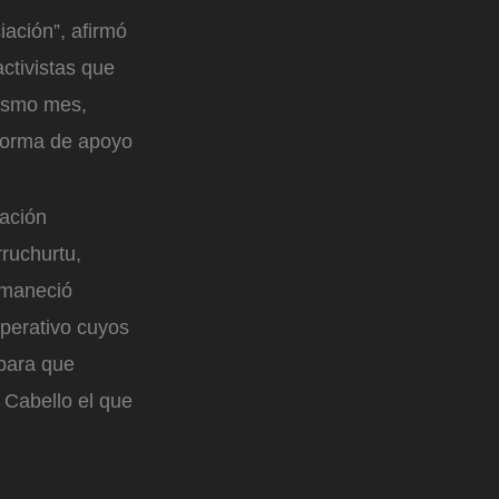
ación”, afirmó
ctivistas que
mismo mes,
forma de apoyo
ación
ruchurtu,
rmaneció
perativo cuyos
 para que
 Cabello el que