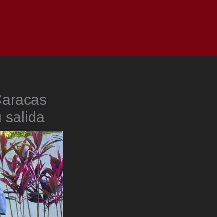
as
Top
Redes
Pauta
Privacy Policy
Caracas
 salida