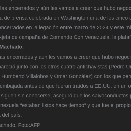
as encerrados y aún les vamos a creer que hubo negoci
a de prensa celebrada en Washington una de los cinco a
ncerrados en la legación entre marzo de 2024 y este 
xjefa de campaña de Comando Con Venezuela, la plata
 Machado.
s encerrados y aún les vamos a creer que hubo negoci
eció junto con los otros cuatro antichavistas (Pedro Ur
 Humberto Villalobos y Omar González) con los que pe
 embajada antes de que fueran traídos a EE.UU. en un o
s siguen sin conocerse, aseguró que los salvoconductos
ezuela “estaban listos hace tiempo” y que fue el propio
 del país.
achado.
Foto:
AFP