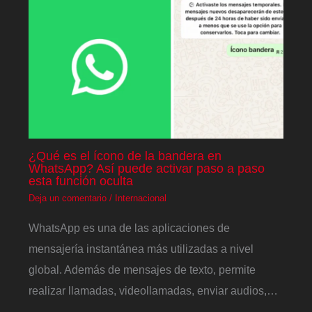
¿Qué es el ícono de la bandera en
WhatsApp? Así puede activar paso a paso
esta función oculta
Deja un comentario
/
Internacional
WhatsApp es una de las aplicaciones de
mensajería instantánea más utilizadas a nivel
global. Además de mensajes de texto, permite
realizar llamadas, videollamadas, enviar audios,…