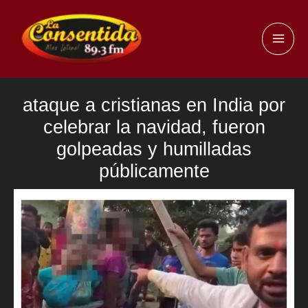
Ir
al
MAI
contenido
ME
ataque a cristianas en India por
celebrar la navidad, fueron
golpeadas y humilladas
públicamente