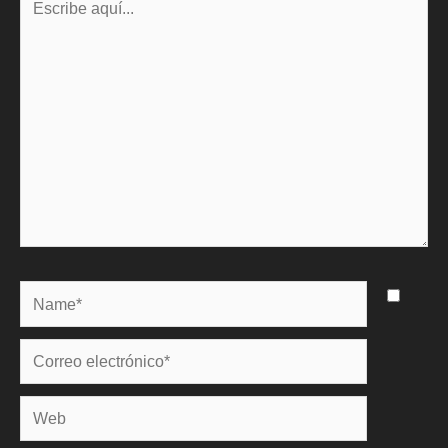
aquí...
Name*
Correo
electrónico*
Web