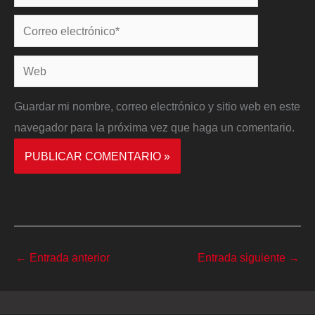
Correo
electrónico*
Web
Guardar mi nombre, correo electrónico y sitio web en este
navegador para la próxima vez que haga un comentario.
←
Entrada anterior
Entrada siguiente
→