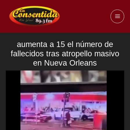
Ir
al
MAI
contenido
ME
aumenta a 15 el número de
fallecidos tras atropello masivo
en Nueva Orleans