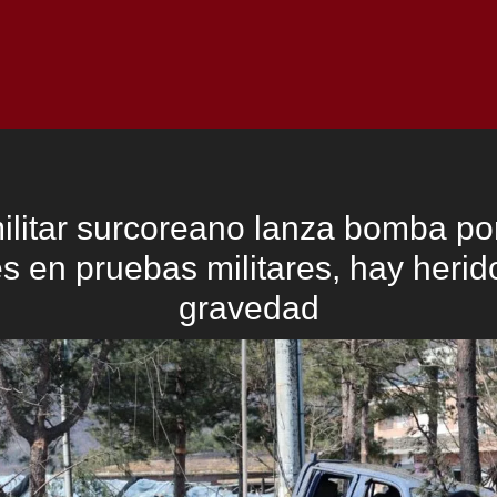
Inicio
Notici
ilitar surcoreano lanza bomba por
les en pruebas militares, hay herid
gravedad