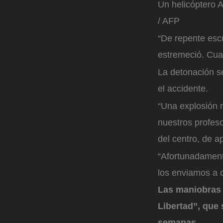
Un helicóptero 
/ AFP
“De repente esc
estremeció. Cuan
La detonación 
el accidente.
“Una explosión r
nuestros profesor
del centro, de ap
“Afortunadament
los enviamos a 
Las maniobras 
Libertad”, que
semanas.