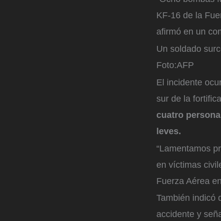
KF-16 de la Fue
afirmó en un co
Un soldado surco
Foto:
AFP
El incidente oc
sur de la fortif
cuatro personas
leves.
“Lamentamos pro
en víctimas civil
Fuerza Aérea en
También indicó q
accidente y seña