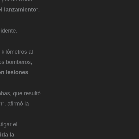
el lanzamiento
“,
idente.
kilómetros al
los bomberos,
on lesiones
bas, que resultó
n
“, afirmó la
igar el
ida la