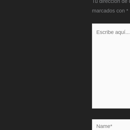
Tu dirección de 
marcados con
*
Escribe
aquí...
Name*