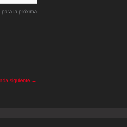
 para la próxima
rada siguiente
→