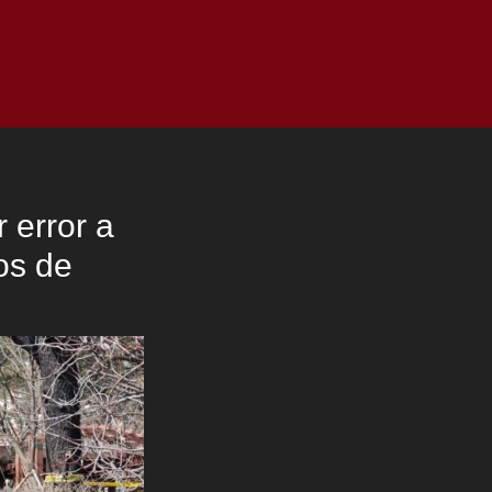
as
Top
Redes
Pauta
Privacy Policy
 error a
os de