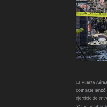
La Fuerza Aére
combate lanzó
ejercicio de ent
“Ocho bombas MK