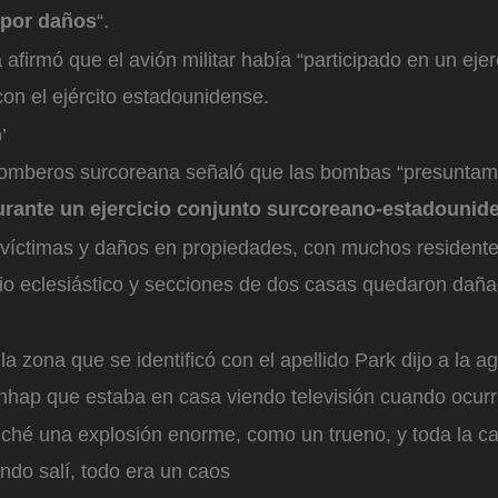
por daños
“.
afirmó que el avión militar había “participado en un ejer
con el ejército estadounidense.
’
bomberos surcoreana señaló que las bombas “presunta
urante un ejercicio conjunto surcoreano-estadounid
 “víctimas y daños en propiedades, con muchos resident
cio eclesiástico y secciones de dos casas quedaron daña
la zona que se identificó con el apellido Park dijo a la a
onhap que estaba en casa viendo televisión cuando ocurr
ché una explosión enorme, como un trueno, y toda la c
ndo salí, todo era un caos