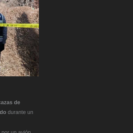
cazas de
ado
durante un
 por un avión