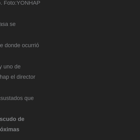
.
Foto:
YONHAP
asa se
de donde ocurrió
 y uno de
hap el director
 asustados que
Escudo de
róximas