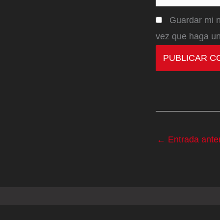
Guardar mi n
vez que haga un
←
Entrada anter