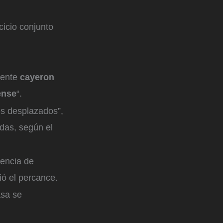
cicio conjunto
mente
cayeron
ense
“.
es desplazados”,
das, según el
gencia de
ió el percance.
asa se