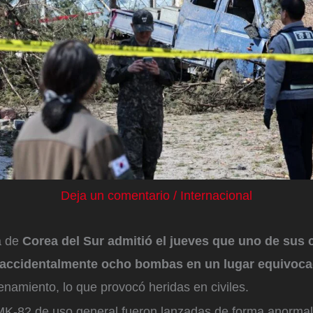
Deja un comentario
/
Internacional
a de
Corea del Sur admitió el jueves que uno de sus 
 accidentalmente ocho bombas en un lugar equivoc
renamiento, lo que provocó heridas en civiles.
-82 de uso general fueron lanzadas de forma anormal