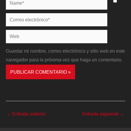
Name*
Correo
electrónico*
Web
Guardar mi nombre, correo electrónico y sitio web en este
navegador para la próxima vez que haga un comentario.
←
Entrada anterior
Entrada siguiente
→