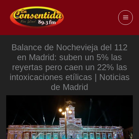
Ir
al
MAI
contenido
ME
Balance de Nochevieja del 112
en Madrid: suben un 5% las
reyertas pero caen un 22% las
intoxicaciones etílicas | Noticias
de Madrid