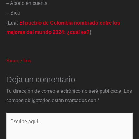
– Abono en cuenta
– Bico
(Lea:
El pueblo de Colombia nombrado entre los
mejores del mundo 2024: ¿cuál es?
)
Source link
Deja un comentario
Tu dirección de correo electrónico no será publicada.
Los
campos obligatorios están marcados con
*
Escribe
aquí...