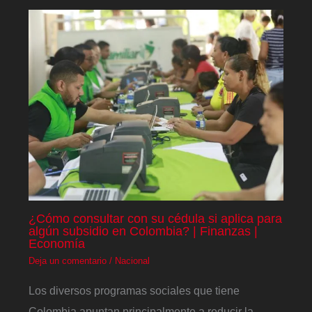
¿Cómo consultar con su cédula si aplica para
algún subsidio en Colombia? | Finanzas |
Economía
Deja un comentario
/
Nacional
Los diversos programas sociales que tiene
Colombia apuntan principalmente a reducir la