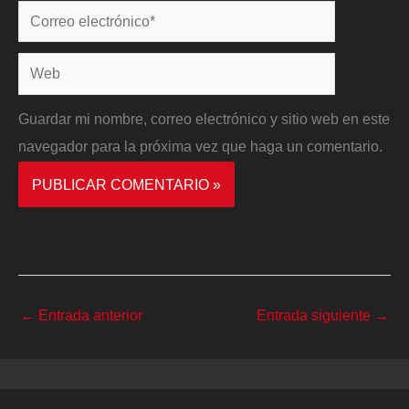
Correo
electrónico*
Web
Guardar mi nombre, correo electrónico y sitio web en este
navegador para la próxima vez que haga un comentario.
←
Entrada anterior
Entrada siguiente
→