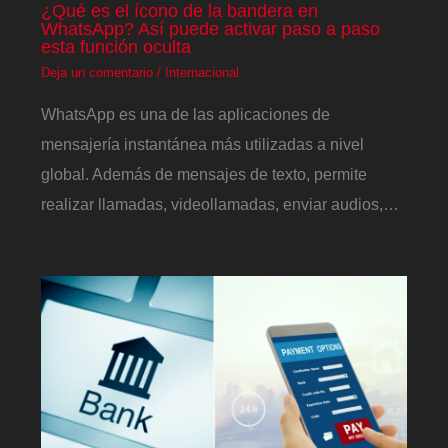
¿Qué es el ícono de la bandera en
WhatsApp? Así puede activar paso a paso
esta función oculta
Deja un comentario
/
Internacional
WhatsApp es una de las aplicaciones de
mensajería instantánea más utilizadas a nivel
global. Además de mensajes de texto, permite
realizar llamadas, videollamadas, enviar audios,…