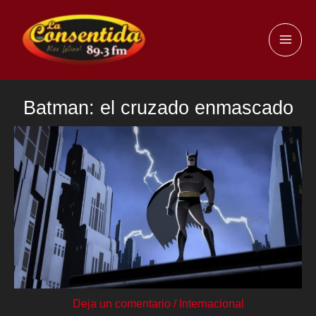
Ir
al
MAI
contenido
ME
Batman: el cruzado enmascado
Deja un comentario
/
Internacional