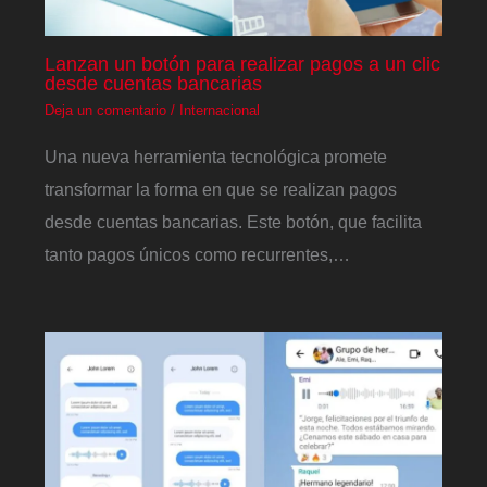
Lanzan un botón para realizar pagos a un clic
desde cuentas bancarias
Deja un comentario
/
Internacional
Una nueva herramienta tecnológica promete
transformar la forma en que se realizan pagos
desde cuentas bancarias. Este botón, que facilita
tanto pagos únicos como recurrentes,…