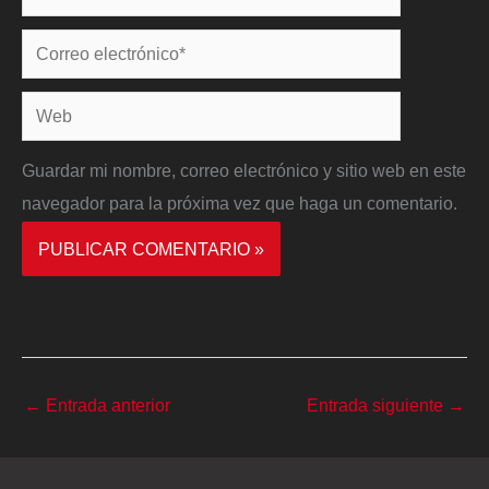
Correo
electrónico*
Web
Guardar mi nombre, correo electrónico y sitio web en este
navegador para la próxima vez que haga un comentario.
←
Entrada anterior
Entrada siguiente
→