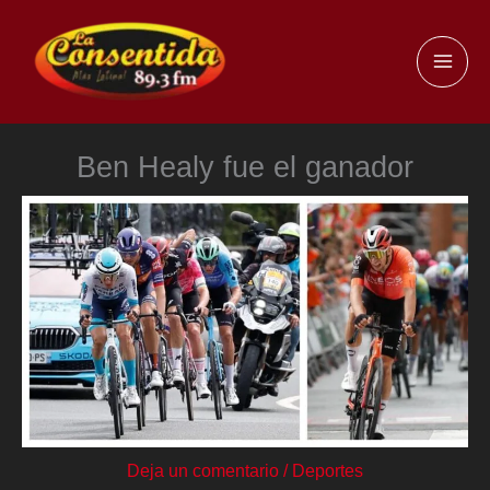
Ir
al
MAI
contenido
ME
Ben Healy fue el ganador
Deja un comentario
/
Deportes