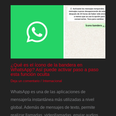
¿Qué es el ícono de la bandera en
WhatsApp? Así puede activar paso a paso
esta función oculta
Deja un comentario
/
Internacional
WhatsApp es una de las aplicaciones de
mensajería instantánea más utilizadas a nivel
global. Además de mensajes de texto, permite
realizar llamadas, videollamadas, enviar audios,…