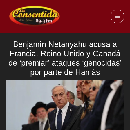
Ir
al
MAI
contenido
ME
Benjamín Netanyahu acusa a
Francia, Reino Unido y Canadá
de ‘premiar’ ataques ‘genocidas’
por parte de Hamás