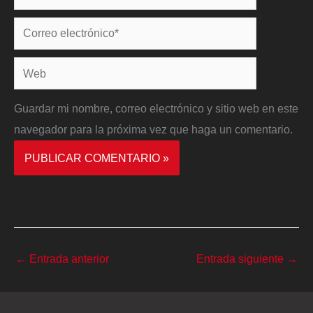
Correo
electrónico*
Web
Guardar mi nombre, correo electrónico y sitio web en este
navegador para la próxima vez que haga un comentario.
←
Entrada anterior
Entrada siguiente
→