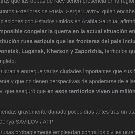
tras que las tropas de Kiev tienen presencia en la regi
suntos Exteriores de Rusia, Sergei Lavrov, quien encabe
ociaciones con Estados Unidos en Arabia Saudita, afirmó
mposible congelar la guerra en la actual situación en
itución rusa estipula que las fronteras del país incl
Donetsk, Lugansk, Kherson y Zaporizhia,
territorios q
mpleto.
 Ucrania entregue varias ciudades importantes que sus 
nte y que no tienen perspectivas de apoderarse de ellas
ISW, que aseguró que
en esos territorios viven un milló
viviendas gravemente dañado pocos días antes tras un at
Genya SAVILOV / AFP
 rusas probablemente emplearían contra los civiles ucra