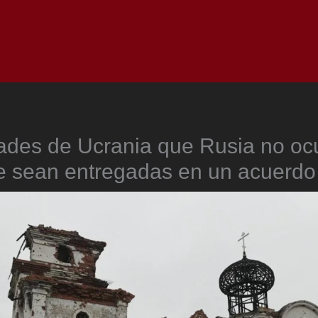
Inicio
Notici
ades de Ucrania que Rusia no oc
le sean entregadas en un acuerdo