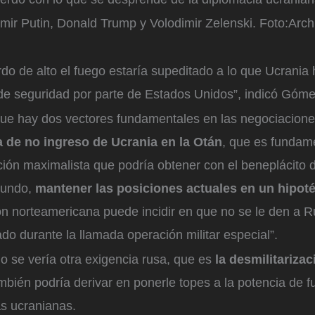
mir Putin, Donald Trump y Volodimir Zelenski.
Foto:
Arch
do de alto el fuego estaría supeditado a lo que Ucrania
de seguridad por parte de Estados Unidos”, indicó Gómez
 que hay dos vectores fundamentales en las negociaciones
a de no ingreso de Ucrania en la Otán
, que es fundam
ción maximalista que podría obtener con el beneplácito 
gundo,
mantener las posiciones actuales en un hipoté
n norteamericana puede incidir en que no se le den a Rus
o durante la llamada operación militar especial”.
o se vería otra exigencia rusa, que es
la desmilitarizac
mbién podría derivar en ponerle topes a la potencia de f
s ucranianas.