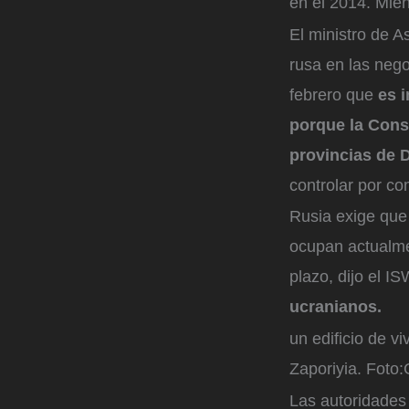
en el 2014. Mien
El ministro de A
rusa en las neg
febrero que
es i
porque la Const
provincias de 
controlar por co
Rusia exige que
ocupan actualme
plazo, dijo el 
ucranianos.
un edificio de 
Zaporiyia.
Foto:
Las autoridades