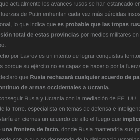
que actualmente los avances rusos se han estancado en 
s fuerzas de Putin enfrentan cada vez más pérdidas inso
onal, lo que indica que
es probable que las tropas ru
sión total de estas provincias
por medios militares en
po.
cho por Lavrov es un intento de lograr conquistas territor
 porque su ejército no es capaz de hacerlo por la fuerz
declaró que
Rusia rechazará cualquier acuerdo de pa
continuo de armas occidentales a Ucrania.
conseguir Rusia y Ucrania con la mediación de EE. UU.
la Torre, especialista en temas de defensa e inteligenci
taría en ciernes un acuerdo de alto el fuego que
implica
 una frontera de facto,
donde Rusia mantendría sus po
uerdo con lo que se desprende de la diplomacia ucranian