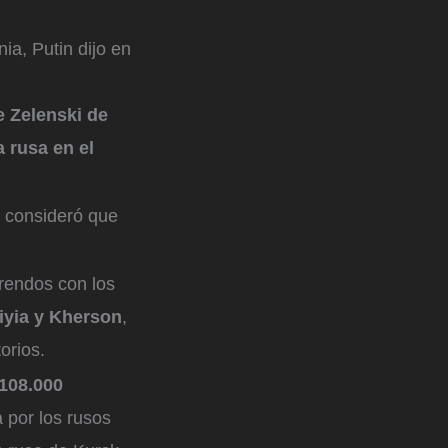
ia, Putin dijo en
e Zelenski de
 rusa en el
s consideró que
rendos con los
iyia y Kherson
,
orios.
 108.000
 por los rusos