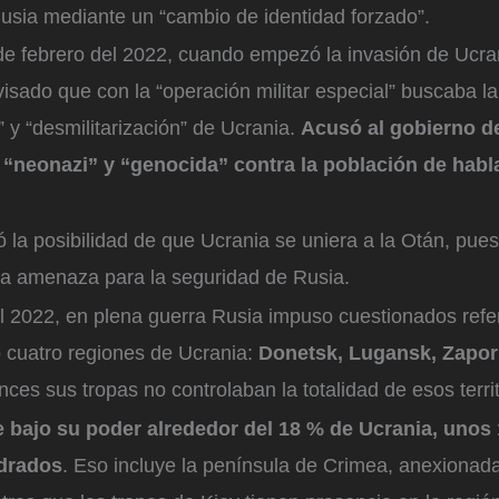
Rusia mediante un “cambio de identidad forzado”.
e febrero del 2022, cuando empezó la invasión de Ucran
visado que con la “operación militar especial” buscaba la
” y “desmilitarización” de Ucrania.
Acusó al gobierno d
 “neonazi” y “genocida” contra la población de habla
 la posibilidad de que Ucrania se uniera a la Otán, pue
a amenaza para la seguridad de Rusia.
l 2022, en plena guerra Rusia impuso cuestionados refe
 cuatro regiones de Ucrania:
Donetsk, Lugansk, Zapor
ces sus tropas no controlaban la totalidad de esos territ
e bajo su poder alrededor del 18 % de Ucrania, unos
drados
. Eso incluye la península de Crimea, anexionada