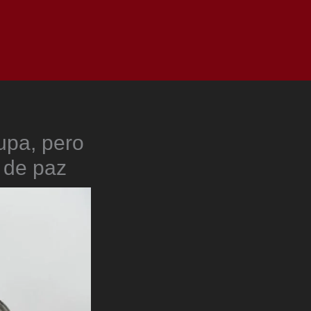
as
Top
Redes
Pauta
Privacy Policy
upa, pero
 de paz