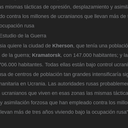
as mismas tácticas de opresión, desplazamiento y asimil
o contra los millones de ucranianos que llevan más de 
 ocupación rusa
l Estudio de la Guerra
sia quiere la ciudad de
Kherson
, que tenía una poblaci
 de la guerra;
Kramatorsk
, con 147.000 habitantes; y l
706.000 habitantes. Todas ellas están bajo control ucran
sa de centros de población tan grandes intensificaría si
umanitaria en Ucrania. Las autoridades rusas probablem
es ucranianos que viven en esas zonas las mismas táctic
y asimilación forzosa que han empleado contra los mill
levan más de tres años viviendo bajo la ocupación rusa”