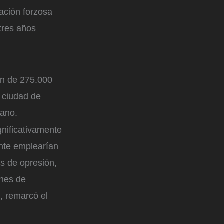
ación forzosa
tres años
ón de 275.000
a ciudad de
iano.
gnificativamente
ente emplearían
as de opresión,
ones de
, remarcó el