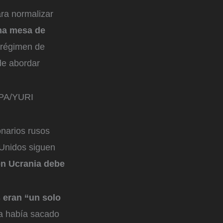
ra normalizar
una mesa de
 régimen de
de abordar
PA/YURI
onarios rusos
 Unidos siguen
en Ucrania debe
 eran “un solo
la había sacado