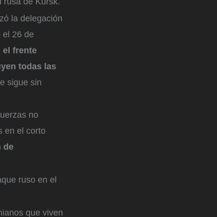
ón rusa de Kursk.
zó la delegación
 el 26 de
 el frente
uyen todas las
ue sigue sin
fuerzas no
 en el corto
n de
aque ruso en el
nianos que viven