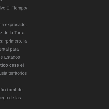
ivo El Tiempo/
 ha expresado,
 de la Torre.
: “primero, l
a
ental para
de Estados
tico cese el
ia territorios
ión total de
uego de las