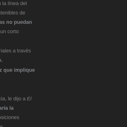
la línea del
stenibles de
sas no puedan
 un corto
iales a través
a.
z que implique
a, le dijo a
El
ría la
siciones
a.