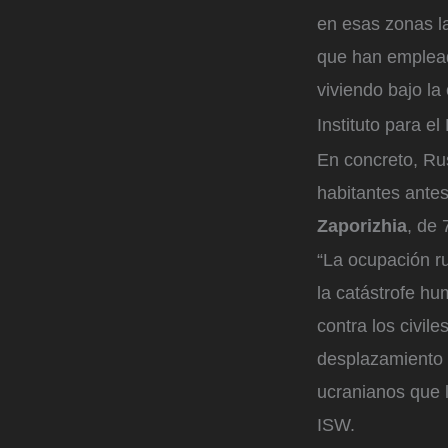
en esas zonas l
que han emplead
viviendo bajo la
Instituto para e
En concreto, Ru
habitantes antes
Zaporizhia
, de 
“La ocupación ru
la catástrofe h
contra los civil
desplazamiento 
ucranianos que l
ISW.