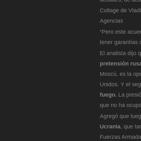
Collage de Vladi
Agencias
“Pero este acuer
tener garantías 
El analista dijo
pretensión rus
Moscú, es la op
Unidos. Y el se
fuego.
La presió
que no ha ocupad
Agregó que lueg
Ucrania
, que ta
Fuerzas Armada