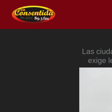
Ir
al
contenido
Las ciud
exige 