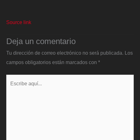
Source link
Deja un comentario
Tu dirección de correo electrónico no será publicada.
Los
campos obligatorios están marcados con
*
Escribe
aquí...