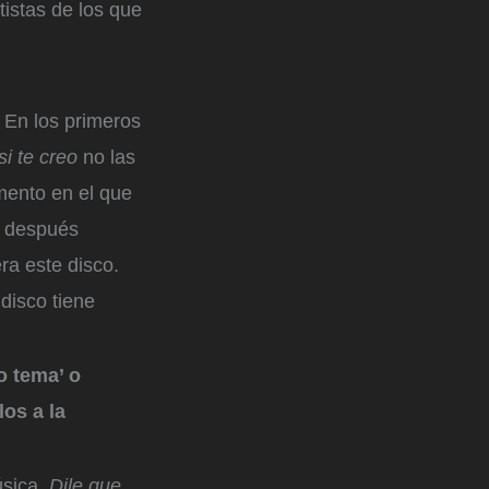
tistas de los que
 En los primeros
i te creo
no las
ento en el que
a después
ra este disco.
disco tiene
o tema’ o
los a la
sica.
Dile que