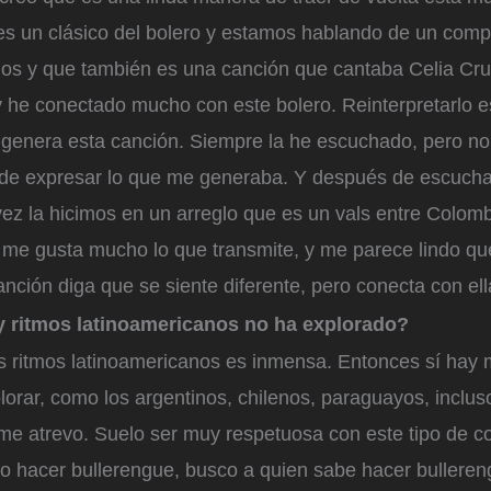
s un clásico del bolero y estamos hablando de un comp
s y que también es una canción que cantaba Celia Cru
 he conectado mucho con este bolero. Reinterpretarlo es
 genera esta canción. Siempre la he escuchado, pero no
de expresar lo que me generaba. Y después de escuchar
vez la hicimos en un arreglo que es un vals entre Colomb
 me gusta mucho lo que transmite, y me parece lindo qu
nción diga que se siente diferente, pero conecta con ell
 ritmos latinoamericanos no ha explorado?
os ritmos latinoamericanos es inmensa. Entonces sí hay
lorar, como los argentinos, chilenos, paraguayos, inclu
me atrevo. Suelo ser muy respetuosa con este tipo de c
ero hacer bullerengue, busco a quien sabe hacer bullere