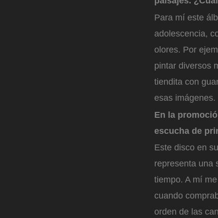
paisajes. ¿Cuál
Para mí este ál
adolescencia, c
olores. Por ejem
pintar diversos
tiendita con gu
esas imágenes.
En la promoció
escucha de prin
Este disco en s
representa una 
tiempo. A mí me
cuando comprabas
orden de las can