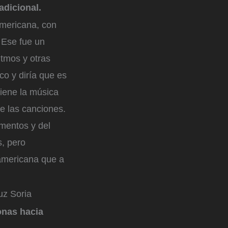
adicional.
americana, con
 Ese fue un
itmos y otras
co y diría que es
iene la música
de las canciones.
umentos y del
s, pero
oamericana que a
uz Soria
onas hacia