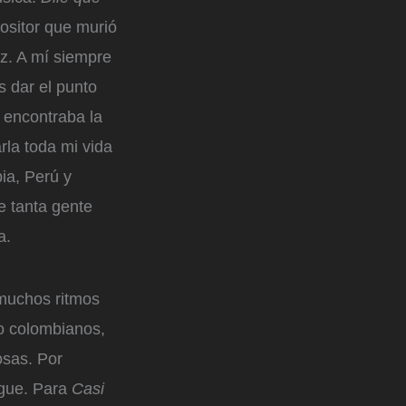
ositor que murió
z. A mí siempre
 dar el punto
 encontraba la
la toda mi vida
ia, Perú y
e tanta gente
a.
 muchos ritmos
so colombianos,
osas. Por
ngue. Para
Casi