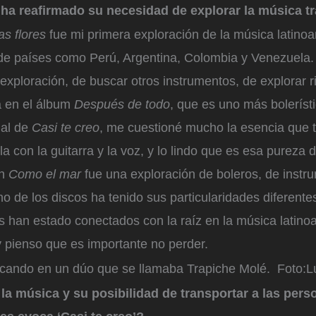
ha reafirmado su necesidad de explorar la música tr
as flores
fue mi primera exploración de la música latino
 de países como Perú, Argentina, Colombia y Venezuela.
xploración, de buscar otros instrumentos, de explorar r
a en el álbum
Después de todo
, que es uno más bolerísti
 al de
Casi te creo
, me cuestioné mucho la esencia que t
a con la guitarra y la voz, y lo lindo que es esa pureza 
on
Como el mar
fue una exploración de boleros, de instr
no de los discos ha tenido sus particularidades diferente
s han estado conectados con la raíz en la música latin
y pienso que es importante no perder.
cando en un dúo que se llamaba Trapiche Molé.
Foto:
L
la música y su posibilidad de transportar a las pers