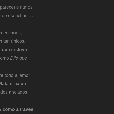
 parecerle ritmos
ó de escucharlos
americanos,
n tan únicos.
l que incluye
 como
Dile que
re todo al amor
Plata crea un
rdos anclados
 cómo a través