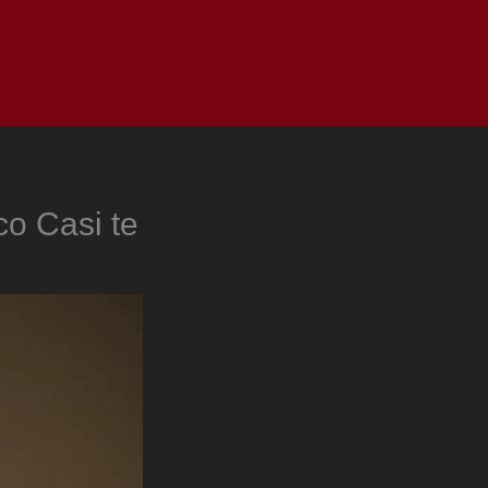
as
Top
Redes
Pauta
Privacy Policy
co Casi te