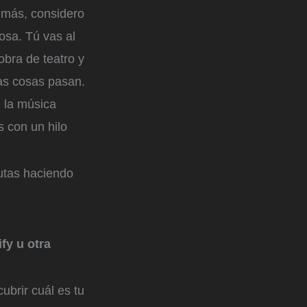
emás, considero
osa. Tú vas al
obra de teatro y
ras cosas pasan.
 la música
 con un hilo
utas haciendo
fy u otra
ubrir cuál es tu