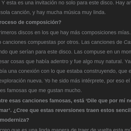
. Y esta es una invitación no solo para este disco. Hay ar
ola canción, y hay mucha música muy linda.
roceso de composición?
primeros discos en los que hay más composiciones mías.
o canciones compuestas por otros. Las canciones de
Cas
do que serían para este disco. Las compuse en un mom
esar cosas que había adentro y fue algo muy natural. Y
bía una conexión con lo que estaba construyendo, que e
xploración nueva. Yo he sido más intérprete, por eso el 
nes famosas que me gustan mucho.
tre esas canciones famosas, está ‘Dile que por mí n
 mar’. ¿Cree que estas reversiones traen estos sencil
s moderniza?
 creo que es una linda manera de traer de vuelta esta mú