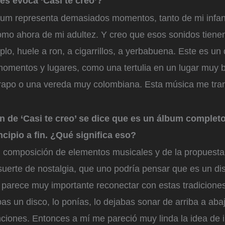
es evoca ‘Casi te creo’?
bum representa demasiados momentos, tanto de mi infan
omo ahora de mi adultez. Y creo que esos sonidos tiene
plo, huele a ron, a cigarrillos, a yerbabuena. Este es u
 momentos y lugares, como una tertulia en un lugar muy
arapo o una vereda muy colombiana. Esta música me tra
n de ‘Casi te creo’ se dice que es un álbum completo
cipio a fin. ¿Qué significa eso?
u composición de elementos musicales y de la propuest
suerte de nostalgia, que uno podría pensar que es un di
 parece muy importante reconectar con estas tradiciones
 un disco, lo ponías, lo dejabas sonar de arriba a abaj
ciones. Entonces a mí me pareció muy linda la idea de in