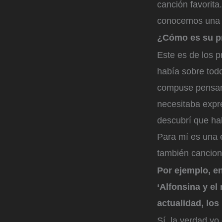
canción favorita
conocemos una s
¿Cómo es su p
Este es de los 
había sobre tod
compuse pensan
necesitaba expr
descubrí que ha
Para mí es una e
también cancio
Por ejemplo, en
‘Alfonsina y el
actualidad, lo
Sí, la verdad yo