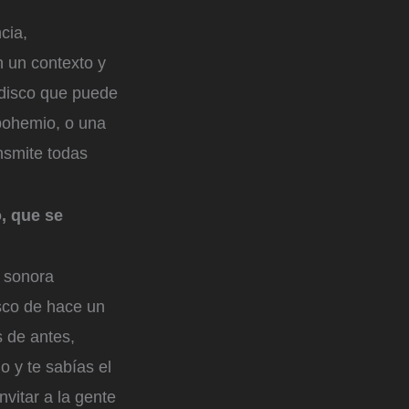
cia,
n un contexto y
n disco que puede
 bohemio, o una
nsmite todas
, que se
a sonora
sco de hace un
 de antes,
o y te sabías el
vitar a la gente