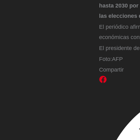
hasta 2030 por 
las elecciones 
El periódico af
económicas cont
El presidente de
Foto:
AFP
Compartir