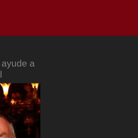
as
Top
Redes
Pauta
Privacy Policy
o ayude a
l