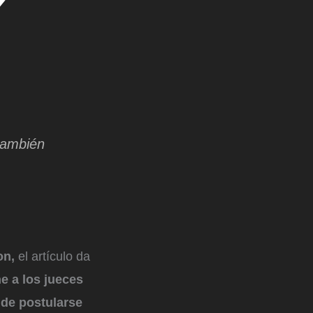
también
on,
el artículo da
e a los jueces
ide postularse