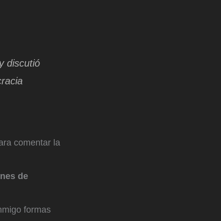
 discutió
racia
ara comentar la
ones de
nmigo formas