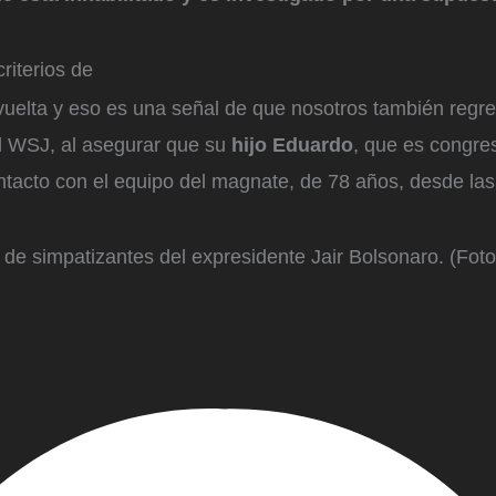
riterios de
vuelta y eso es una señal de que nosotros también regre
al WSJ, al asegurar que su
hijo Eduardo
, que es congre
ntacto con el equipo del magnate, de 78 años, desde las
de simpatizantes del expresidente Jair Bolsonaro. (Foto