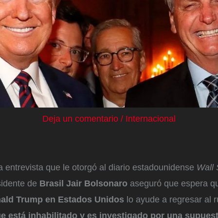
Deja un comentario
/
Internacional
 entrevista que le otorgó al diario estadounidense
Wall 
sidente de
Brasil Jair Bolsonaro
aseguró que espera que
ald Trump en Estados Unidos
lo ayude a regresar al r
e está inhabilitado y es investigado por una supues