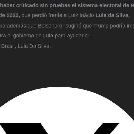
haber criticado sin pruebas el sistema electoral de B
de 2022,
que perdió frente a Luiz Inácio
Lula da Silva.
irma además que Bolsonaro “sugirió que Trump podría i
ra el gobierno de Lula para ayudarlo”.
 Brasil, Lula Da Silva.