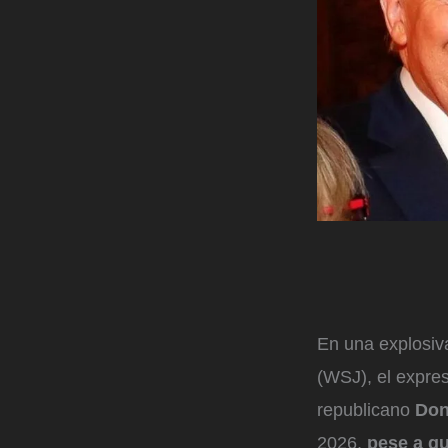
En una explosiva
(WSJ), el expre
republicano
Don
2026,
pese a qu