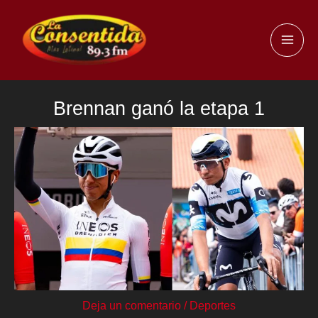
Ir
al
MAI
contenido
ME
Brennan ganó la etapa 1
Deja un comentario
/
Deportes