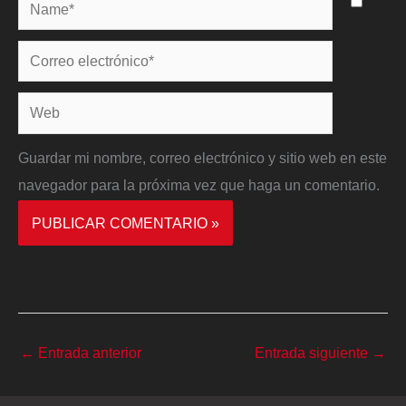
Name*
Correo
electrónico*
Web
Guardar mi nombre, correo electrónico y sitio web en este
navegador para la próxima vez que haga un comentario.
←
Entrada anterior
Entrada siguiente
→