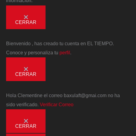
información.
CERRAR
Bienvenido
, has creado tu cuenta en EL TIEMPO.
Conoce y personaliza tu
perfil
.
CERRAR
Hola
Clementine
el correo
baxulaft@gmai.com
no ha
sido verificado.
Verificar Correo
CERRAR