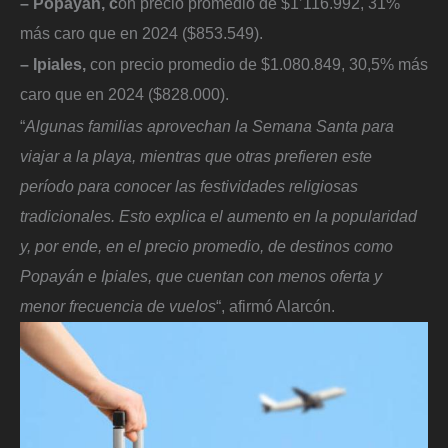
– Popayán, c
on precio promedio de $1’116.992, 31%
más caro que en 2024 ($853.549).
– Ipiales,
con precio promedio de $1.080.849, 30,5% más
caro que en 2024 ($828.000).
“
Algunas familias aprovechan la Semana Santa para
viajar a la playa, mientras que otras prefieren este
período para conocer las festividades religiosas
tradicionales. Esto explica el aumento en la popularidad
y, por ende, en el precio promedio, de destinos como
Popayán e Ipiales, que cuentan con menos oferta y
menor frecuencia de vuelos
“, afirmó Alarcón.