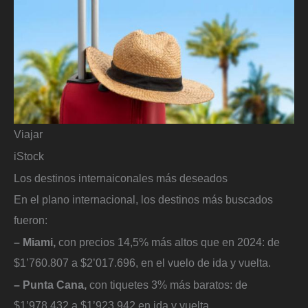
Viajar
iStock
Los destinos internaiconales más deseados
En el plano internacional, los destinos más buscados
fueron:
– Miami,
con precios 14,5% más altos que en 2024: de
$1’760.807 a $2’017.696, en el vuelo de ida y vuelta.
– Punta Cana,
con tiquetes 3% más baratos: de
$1’978.432 a $1’923.942 en ida y vuelta.