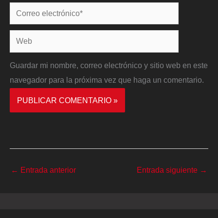
Correo
electrónico*
Web
Guardar mi nombre, correo electrónico y sitio web en este
navegador para la próxima vez que haga un comentario.
←
Entrada anterior
Entrada siguiente
→