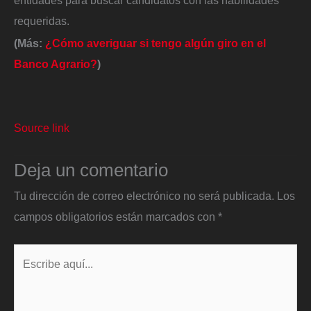
entidades para buscar candidatos con las habilidades
requeridas.
(Más:
¿Cómo averiguar si tengo algún giro en el
Banco Agrario?​
)
Source link
Deja un comentario
Tu dirección de correo electrónico no será publicada.
Los
campos obligatorios están marcados con
*
Escribe
aquí...