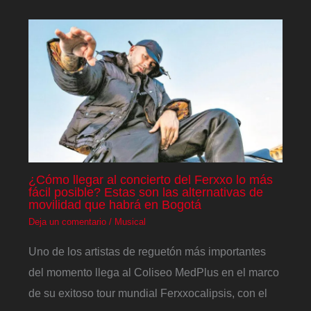
¿Cómo llegar al concierto del Ferxxo lo más
fácil posible? Estas son las alternativas de
movilidad que habrá en Bogotá
Deja un comentario
/
Musical
Uno de los artistas de reguetón más importantes
del momento llega al Coliseo MedPlus en el marco
de su exitoso tour mundial Ferxxocalipsis, con el