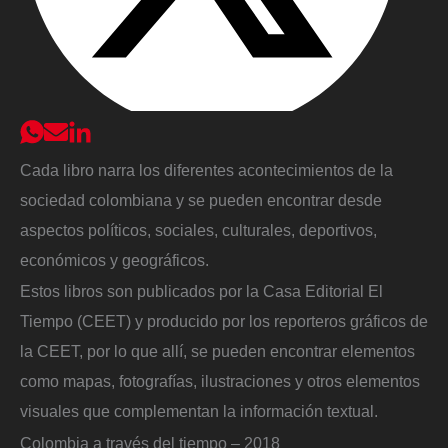
Cada libro narra los diferentes acontecimientos de la
sociedad colombiana y se pueden encontrar desde
aspectos políticos, sociales, culturales, deportivos,
económicos y geográficos.
Estos libros son publicados por la Casa Editorial El
Tiempo (CEET) y producido por los reporteros gráficos de
la CEET, por lo que allí, se pueden encontrar elementos
como mapas, fotografías, ilustraciones y otros elementos
visuales que complementan la información textual.
Colombia a través del tiempo – 2018