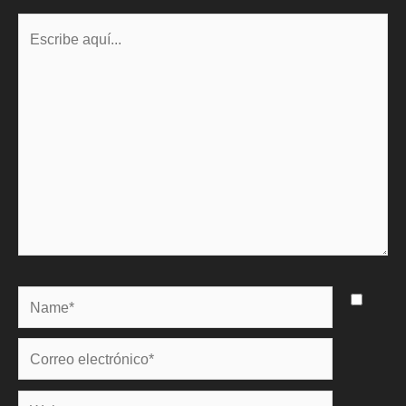
Escribe
aquí...
Name*
Correo
electrónico*
Web