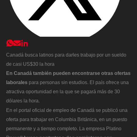
Canadá busca latinos para darles trabajo por un sueldo
de casi US$30 la hora
En Canadá también pueden encontrarse otras ofertas
laborales
para personas sin estudios. El país ofrece una
atractiva oportunidad en la que se pagará más de 30
dólares la hora.
En el portal oficial de empleo de Canadá se publicó una
oferta para trabajar en Columbia Británica, en un puesto
permanente y a tiempo completo. La empresa Platino