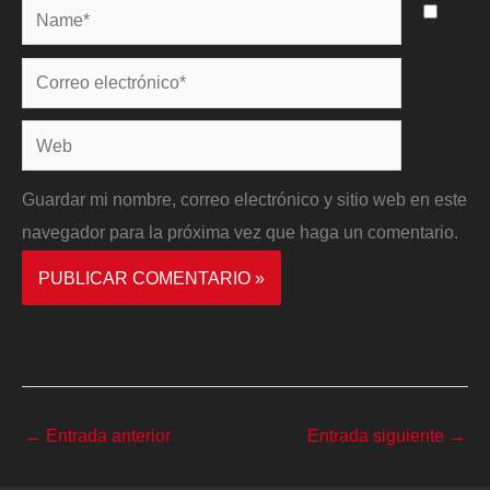
Name*
Correo
electrónico*
Web
Guardar mi nombre, correo electrónico y sitio web en este
navegador para la próxima vez que haga un comentario.
←
Entrada anterior
Entrada siguiente
→