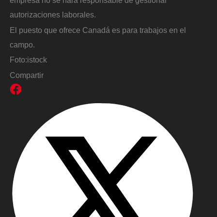
autorizaciones laborales.
El puesto que ofrece Canadá es para trabajos en el
campo.
Foto:
istock
Compartir