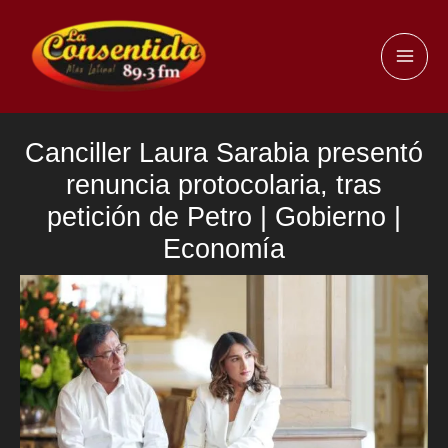
Ir
al
MAI
contenido
ME
Canciller Laura Sarabia presentó
renuncia protocolaria, tras
petición de Petro | Gobierno |
Economía