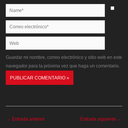
Name*
Correo
electrónico*
Web
Guardar mi nombre, correo electrónico y sitio web en este
navegador para la próxima vez que haga un comentario.
←
Entrada anterior
Entrada siguiente
→