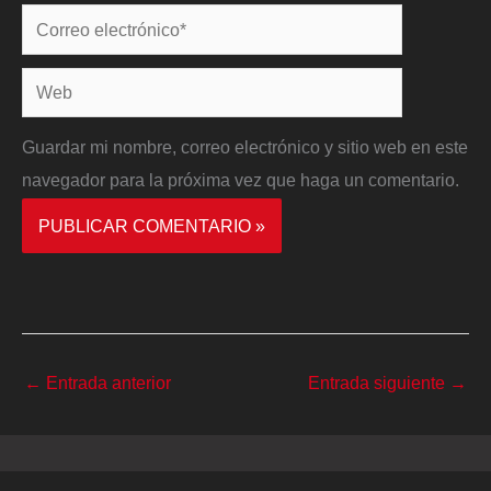
Correo
electrónico*
Web
Guardar mi nombre, correo electrónico y sitio web en este
navegador para la próxima vez que haga un comentario.
←
Entrada anterior
Entrada siguiente
→