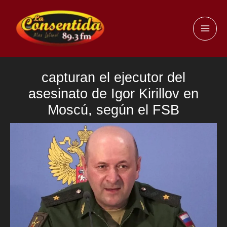
Ir
al
MAI
contenido
ME
capturan el ejecutor del
asesinato de Igor Kirillov en
Moscú, según el FSB