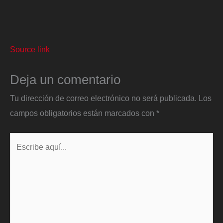
Source link
Deja un comentario
Tu dirección de correo electrónico no será publicada.
Los
campos obligatorios están marcados con
*
Escribe
aquí...