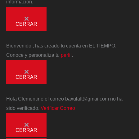
información.
CERRAR
Bienvenido
, has creado tu cuenta en EL TIEMPO.
Conoce y personaliza tu
perfil
.
CERRAR
Hola
Clementine
el correo
baxulaft@gmai.com
no ha
sido verificado.
Verificar Correo
CERRAR