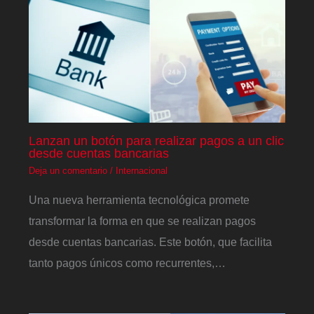
Lanzan un botón para realizar pagos a un clic
desde cuentas bancarias
Deja un comentario
/
Internacional
Una nueva herramienta tecnológica promete
transformar la forma en que se realizan pagos
desde cuentas bancarias. Este botón, que facilita
tanto pagos únicos como recurrentes,…