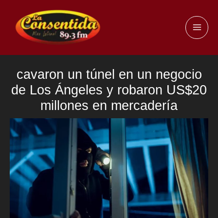
Ir
al
MAI
contenido
ME
cavaron un túnel en un negocio
de Los Ángeles y robaron US$20
millones en mercadería