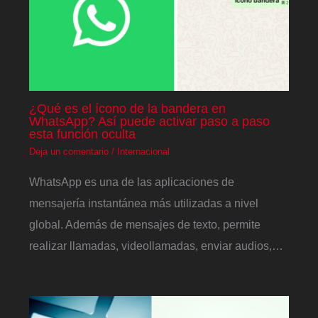
¿Qué es el ícono de la bandera en
WhatsApp? Así puede activar paso a paso
esta función oculta
Deja un comentario
/
Internacional
WhatsApp es una de las aplicaciones de
mensajería instantánea más utilizadas a nivel
global. Además de mensajes de texto, permite
realizar llamadas, videollamadas, enviar audios,…