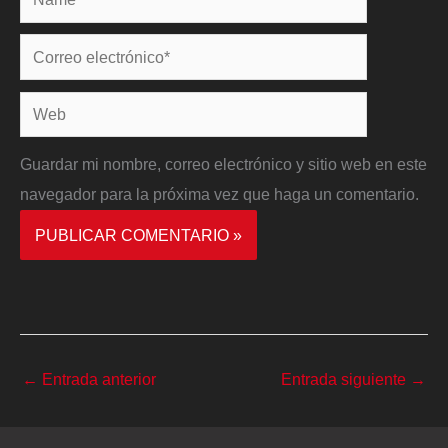
Correo
electrónico*
Web
Guardar mi nombre, correo electrónico y sitio web en este
navegador para la próxima vez que haga un comentario.
←
Entrada anterior
Entrada siguiente
→