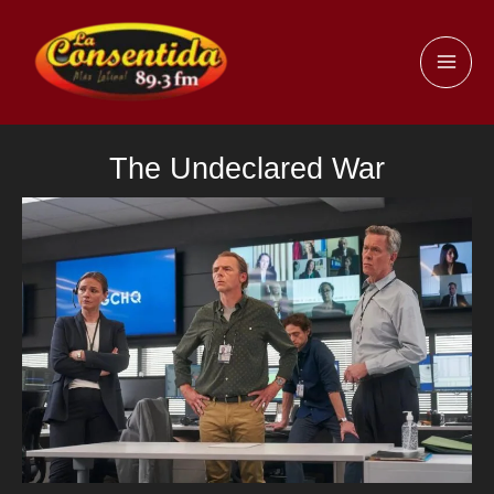
Ir
al
MAI
contenido
ME
The Undeclared War