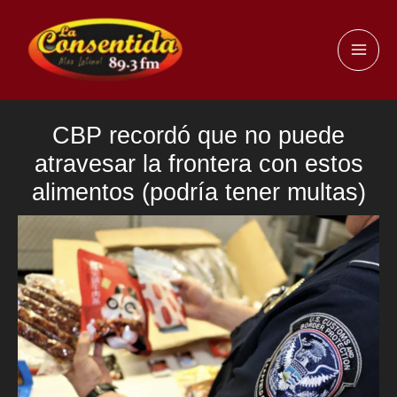
Ir
al
MAI
contenido
ME
CBP recordó que no puede
atravesar la frontera con estos
alimentos (podría tener multas)