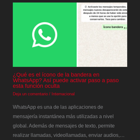
¿Qué es el ícono de la bandera en
WhatsApp? Así puede activar paso a paso
esta función oculta
Deja un comentario
/
Internacional
WhatsApp es una de las aplicaciones de
mensajería instantánea más utilizadas a nivel
global. Además de mensajes de texto, permite
realizar llamadas, videollamadas, enviar audios,…