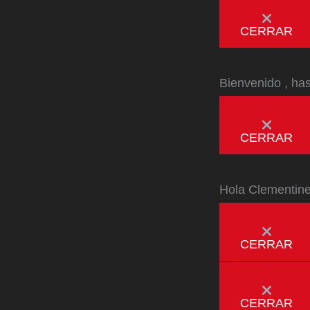
CERRAR
Bienvenido
, ha
CERRAR
Hola
Clementin
CERRAR
CERRAR