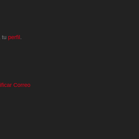
a tu
perfil
.
ificar Correo