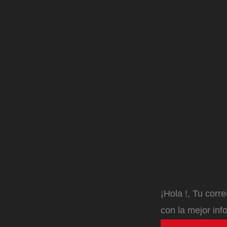
¡Hola
!, Tu corr
con la mejor inf