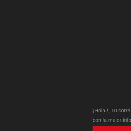
¡Hola
!, Tu corr
con la mejor inf