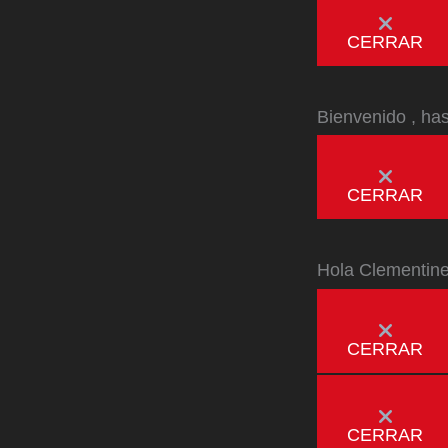
CERRAR
Bienvenido
, ha
CERRAR
Hola
Clementin
CERRAR
CERRAR