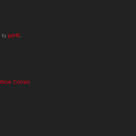
a tu
perfil
.
ificar Correo