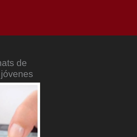
as
Top
Redes
Pauta
Privacy Policy
hats de
 jóvenes