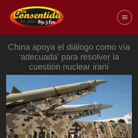
Ir
al
MAI
contenido
ME
China apoya el diálogo como vía
‘adecuada’ para resolver la
cuestión nuclear iraní