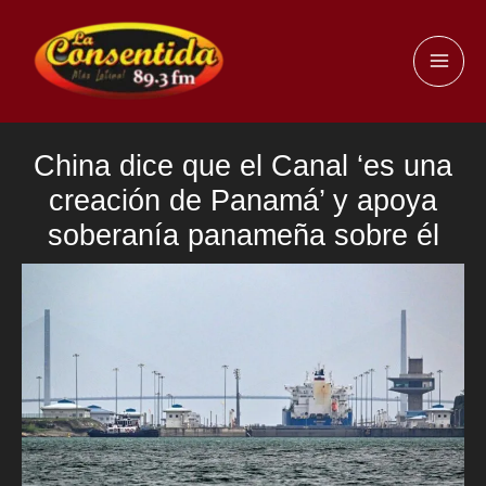
Ir
al
MAI
contenido
ME
China dice que el Canal ‘es una
creación de Panamá’ y apoya
soberanía panameña sobre él