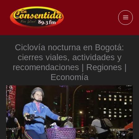
Ir
al
MAI
contenido
ME
Ciclovía nocturna en Bogotá:
cierres viales, actividades y
recomendaciones | Regiones |
Economía