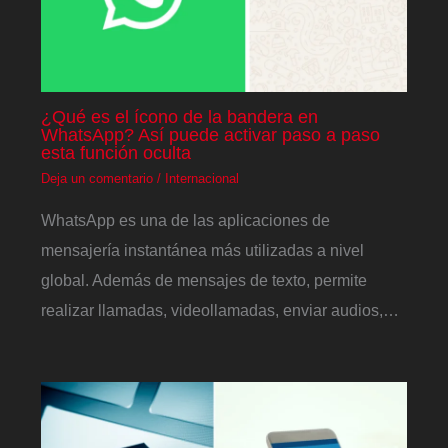
¿Qué es el ícono de la bandera en
WhatsApp? Así puede activar paso a paso
esta función oculta
Deja un comentario
/
Internacional
WhatsApp es una de las aplicaciones de
mensajería instantánea más utilizadas a nivel
global. Además de mensajes de texto, permite
realizar llamadas, videollamadas, enviar audios,…