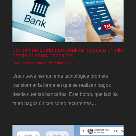
Lanzan un botón para realizar pagos a un clic
desde cuentas bancarias
Deja un comentario
/
Internacional
Una nueva herramienta tecnológica promete
transformar la forma en que se realizan pagos
desde cuentas bancarias. Este botón, que facilita
tanto pagos únicos como recurrentes,…