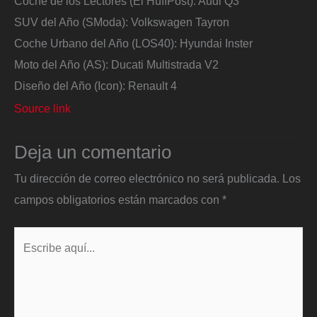
Coche de los Lectores (El HuffPost): Audi Q3
SUV del Año (SModa): Volkswagen Tayron
Coche Urbano del Año (LOS40): Hyundai Inster
Moto del Año (AS): Ducati Multistrada V2
Diseño del Año (Icon): Renault 4
Source link
Deja un comentario
Tu dirección de correo electrónico no será publicada.
Los
campos obligatorios están marcados con
*
Escribe
aquí...