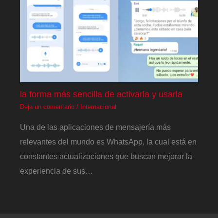
la forma más sencilla de activarla y usarla
Deja un comentario
/
Internacional
Una de las aplicaciones de mensajería más
relevantes del mundo es WhatsApp, la cual está en
constantes actualizaciones que buscan mejorar la
experiencia de sus…