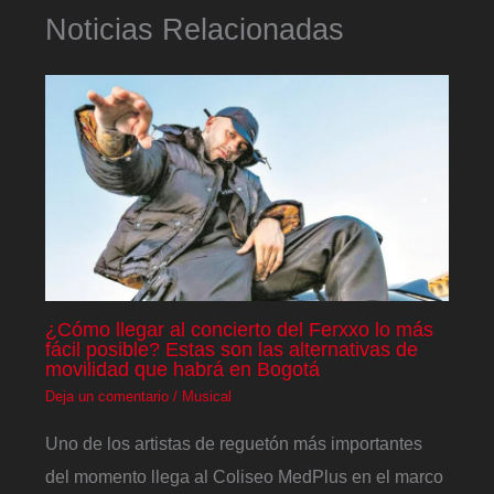
Noticias Relacionadas
¿Cómo llegar al concierto del Ferxxo lo más
fácil posible? Estas son las alternativas de
movilidad que habrá en Bogotá
Deja un comentario
/
Musical
Uno de los artistas de reguetón más importantes
del momento llega al Coliseo MedPlus en el marco