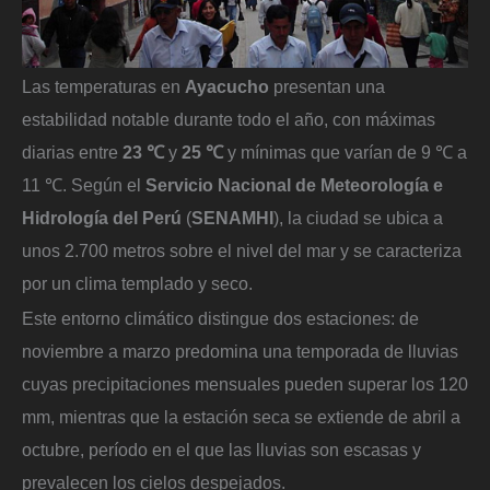
Las temperaturas en
Ayacucho
presentan una
estabilidad notable durante todo el año, con máximas
diarias entre
23 ℃
y
25 ℃
y mínimas que varían de 9 ℃ a
11 ℃. Según el
Servicio Nacional de Meteorología e
Hidrología del Perú
(
SENAMHI
), la ciudad se ubica a
unos 2.700 metros sobre el nivel del mar y se caracteriza
por un clima templado y seco.
Este entorno climático distingue dos estaciones: de
noviembre a marzo predomina una temporada de lluvias
cuyas precipitaciones mensuales pueden superar los 120
mm, mientras que la estación seca se extiende de abril a
octubre, período en el que las lluvias son escasas y
prevalecen los cielos despejados.