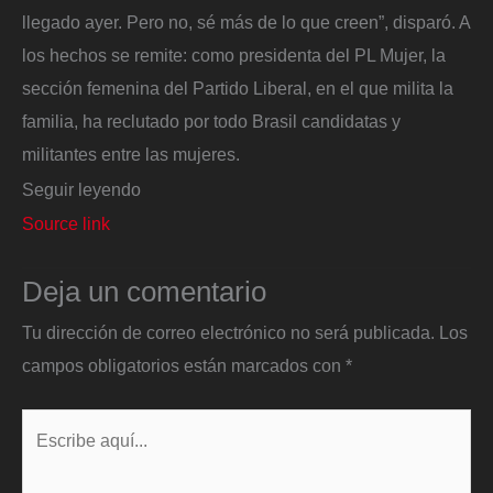
llegado ayer. Pero no, sé más de lo que creen”, disparó. A
los hechos se remite: como presidenta del PL Mujer, la
sección femenina del Partido Liberal, en el que milita la
familia, ha reclutado por todo Brasil candidatas y
militantes entre las mujeres.
Seguir leyendo
Source link
Deja un comentario
Tu dirección de correo electrónico no será publicada.
Los
campos obligatorios están marcados con
*
Escribe
aquí...